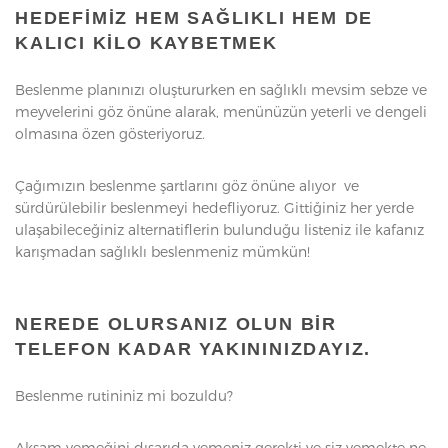
HEDEFIMIZ HEM SAĞLIKLI HEM DE
KALICI KILO KAYBETMEK
Beslenme planınızı
oluştururken en sağlıklı mevsim sebze ve
meyvelerini göz önüne alarak, menünüzün yeterli ve dengeli
olmasına özen gösteriyoruz.
Çağımızın beslenme şartlarını göz önüne alıyor ve
sürdürülebilir beslenmeyi hedefliyoruz. Gittiğiniz her yerde
ulaşabileceğiniz alternatiflerin bulunduğu listeniz ile kafanız
karışmadan sağlıklı beslenmeniz mümkün!
NEREDE OLURSANIZ OLUN BIR
TELEFON KADAR YAKININIZDAYIZ.
Beslenme rutininiz mi bozuldu?
Akşam yemeğini dışarıda yemeniz gerekti ve siz yemekte ne