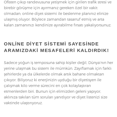
Ofisten çıkıp randevusuna yetişmek için girilen trafik stresi ve
birebir görüşme için ayırmanız gereken özel bir vakit
olmadan; online diyet sistemi ile beslenme planınız elinize
ulaşmış oluyor. Böylece zamandan tasarruf etmiş ve arta
kalan zamanınızı kendinize ayırabilme fırsatı yakalıyorsunuz.
ONLINE DIYET SISTEMI SAYESINDE
ARAMIZDAKI MESAFELERI KALDIRDIK!
Sadece yoğun iş temposuna sahip kişiler değil, Dünya’nın her
yerine ulaşmak bu sistem ile mümkün. Zayıflamak için farklı
şehirlerde ya da ülkelerde olmak artık bahane olmaktan
çıkıyor. Biliyoruz ki enerjinizin uyduğu bir diyetisyen ile
çalışmak kilo verme sürecini en çok kolaylaştıran
etmenlerden biri. Bunun için elimizden geleni yapıyor,
aklınıza takılan tüm soruları yanıtlıyor ve diyet listenizi size
vaktinde ulaştırıyoruz.