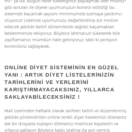
mi?’ ya da ‘Bugün neler tükettiğinizi paylaşmak ister misiniz?’
gibi soruları ile diyete uyumunuzun kontrol edildiği bu
sistemde kaçamak sayısını minimumda tutmaya yardımcı
oluyoruz! Listenize uyumunuzu değerlendirip sizi motive
edecek şekilde belirli dönemlerde sağlıklı kaçamakları
beslenmenize ekliyoruz. Böylece lahmacun tüketerek bile
zayıflamanızı mümkün hale getiriyoruz, tabii ki porsiyon
kontrolünü sağlayarak…
ONLINE DIYET SISTEMININ EN GÜZEL
YANI : ARTIK DIYET LISTELERINIZIN
TARIHLERINI VE YERLERINI
KARIŞTIRMAYACAKSINIZ, YILLARCA
SAKLAYABILECEKSINIZ !
Mail üzerinden haftalık olarak tarihleri belirli ve düzenlenmiş
şekilde yönlendirilen online renkli diyet listelerinizi dilerseniz
tek bir dosyada toplayın dilerseniz mailinize kaydedin ve
yıllarca saklayın! Böylece kağıt israfına da son vermiş