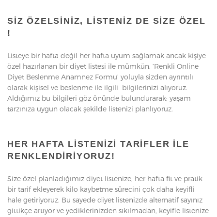
SIZ ÖZELSINIZ, LISTENIZ DE SIZE ÖZEL
!
Listeye bir hafta değil her hafta uyum sağlamak ancak kişiye
özel hazırlanan bir diyet listesi ile mümkün. ‘Renkli Online
Diyet Beslenme Anamnez Formu’ yoluyla sizden ayrıntılı
olarak kişisel ve beslenme ile ilgili bilgilerinizi alıyoruz.
Aldığımız bu bilgileri göz önünde bulundurarak; yaşam
tarzınıza uygun olacak şekilde listenizi planlıyoruz.
HER HAFTA LISTENIZI TARIFLER ILE
RENKLENDIRIYORUZ!
Size özel planladığımız diyet listenize, her hafta fit ve pratik
bir tarif ekleyerek kilo kaybetme sürecini çok daha keyifli
hale getiriyoruz. Bu sayede diyet listenizde alternatif sayınız
gittikçe artıyor ve yediklerinizden sıkılmadan, keyifle listenize